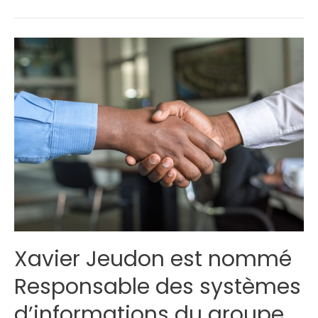
:
Un
Gage
d’Excellence
pour
Notre
Organisme
de
Formation
Xavier Jeudon est nommé
Responsable des systèmes
d’informations du groupe