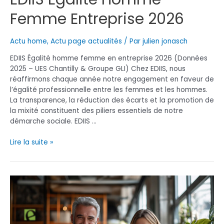
Femme Entreprise 2026
Actu home
,
Actu page actualités
/ Par
julien jonasch
EDIIS Égalité homme femme en entreprise 2026 (Données
2025 – UES Chantilly & Groupe GLI) Chez EDIIS, nous
réaffirmons chaque année notre engagement en faveur de
l’égalité professionnelle entre les femmes et les hommes.
La transparence, la réduction des écarts et la promotion de
la mixité constituent des piliers essentiels de notre
démarche sociale. EDIIS …
EDIIS
Lire la suite »
Egalité
Homme
Femme
Entreprise
2026