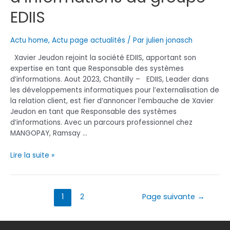
EDIIS
Actu home
,
Actu page actualités
/ Par
julien jonasch
Xavier Jeudon rejoint la société EDIIS, apportant son
expertise en tant que Responsable des systèmes
d’informations. Aout 2023, Chantilly – EDIIS, Leader dans
les développements informatiques pour l’externalisation de
la relation client, est fier d’annoncer l’embauche de Xavier
Jeudon en tant que Responsable des systèmes
d’informations. Avec un parcours professionnel chez
MANGOPAY, Ramsay …
Xavier
Lire la suite »
Jeudon
est
nommé
Navigation
1
2
Page suivante
→
Responsable
des
des
articles
systèmes