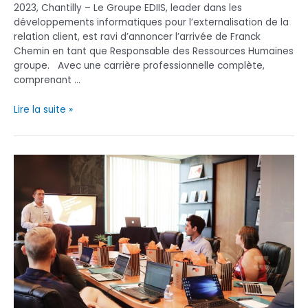
2023, Chantilly – Le Groupe EDIIS, leader dans les
développements informatiques pour l’externalisation de la
relation client, est ravi d’annoncer l’arrivée de Franck
Chemin en tant que Responsable des Ressources Humaines
groupe. Avec une carrière professionnelle complète,
comprenant …
Franck
Lire la suite »
Chemin
rejoint
le
Groupe
EDIIS
en
tant
que
Responsable
des
Ressources
Humaines
Groupe