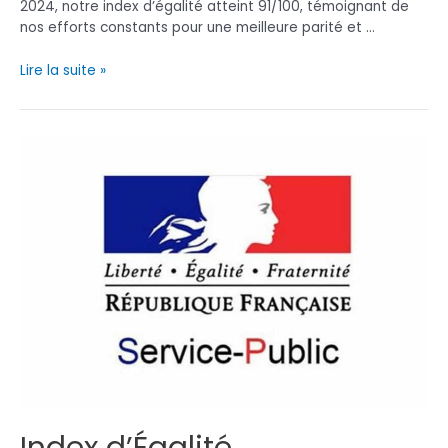
2024, notre index d’égalité atteint 91/100, témoignant de
nos efforts constants pour une meilleure parité et …
Index
Lire la suite »
d’Égalité
Professionnelle
Femmes
Hommes
Entreprise
2025