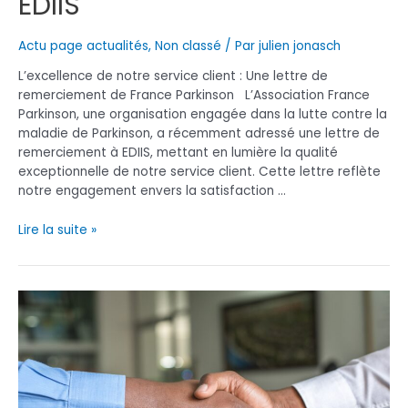
EDIIS
Actu page actualités
,
Non classé
/ Par
julien jonasch
L’excellence de notre service client : Une lettre de
remerciement de France Parkinson L’Association France
Parkinson, une organisation engagée dans la lutte contre la
maladie de Parkinson, a récemment adressé une lettre de
remerciement à EDIIS, mettant en lumière la qualité
exceptionnelle de notre service client. Cette lettre reflète
notre engagement envers la satisfaction …
Une
Lire la suite »
note
de
remerciement
qui
alimente
notre
fierté
et
notre