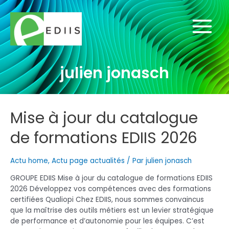
Aller
au
contenu
Main
Menu
julien jonasch
Mise à jour du catalogue
de formations EDIIS 2026
Actu home
,
Actu page actualités
/ Par
julien jonasch
GROUPE EDIIS Mise à jour du catalogue de formations EDIIS
2026 Développez vos compétences avec des formations
certifiées Qualiopi Chez EDIIS, nous sommes convaincus
que la maîtrise des outils métiers est un levier stratégique
de performance et d’autonomie pour les équipes. C’est