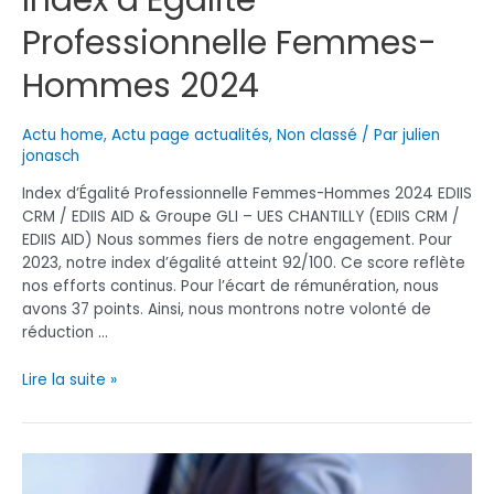
Index d’Égalité
Professionnelle Femmes-
Hommes 2024
Actu home
,
Actu page actualités
,
Non classé
/ Par
julien
jonasch
Index d’Égalité Professionnelle Femmes-Hommes 2024 EDIIS
CRM / EDIIS AID & Groupe GLI – UES CHANTILLY (EDIIS CRM /
EDIIS AID) Nous sommes fiers de notre engagement. Pour
2023, notre index d’égalité atteint 92/100. Ce score reflète
nos efforts continus. Pour l’écart de rémunération, nous
avons 37 points. Ainsi, nous montrons notre volonté de
réduction …
Index
Lire la suite »
d’Égalité
Professionnelle
Femmes-
Hommes